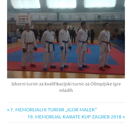
Izborni turnir za kvalifikacijski turnir za Olimpijske igre
mladih
Previous
Post
7. MEMORIJALNI TURNIR „IGOR MALEK“
Post:
Next
19. MEMORIJAL KARATE KUP ZAGREB 2018
navigation
Post: