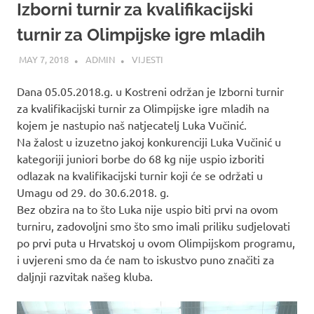
Izborni turnir za kvalifikacijski
turnir za Olimpijske igre mladih
MAY 7, 2018
ADMIN
VIJESTI
Dana 05.05.2018.g. u Kostreni održan je Izborni turnir
za kvalifikacijski turnir za Olimpijske igre mladih na
kojem je nastupio naš natjecatelj Luka Vučinić.
Na žalost u izuzetno jakoj konkurenciji Luka Vučinić u
kategoriji juniori borbe do 68 kg nije uspio izboriti
odlazak na kvalifikacijski turnir koji će se održati u
Umagu od 29. do 30.6.2018. g.
Bez obzira na to što Luka nije uspio biti prvi na ovom
turniru, zadovoljni smo što smo imali priliku sudjelovati
po prvi puta u Hrvatskoj u ovom Olimpijskom programu,
i uvjereni smo da će nam to iskustvo puno značiti za
daljnji razvitak našeg kluba.