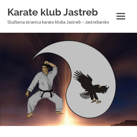
Skip
Karate klub Jastreb
to
content
MENU
Službena stranica karate kluba Jastreb – Jastrebarsko