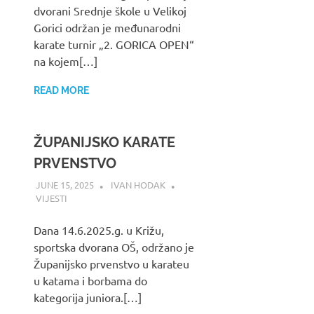
dvorani Srednje škole u Velikoj
Gorici održan je međunarodni
karate turnir „2. GORICA OPEN“
na kojem[…]
READ MORE
ŽUPANIJSKO KARATE
PRVENSTVO
JUNE 15, 2025
IVAN HODAK
VIJESTI
Dana 14.6.2025.g. u Križu,
sportska dvorana OŠ, održano je
Županijsko prvenstvo u karateu
u katama i borbama do
kategorija juniora.[…]