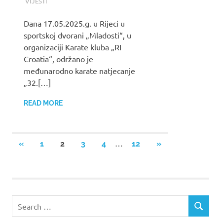
VIJESTI
Dana 17.05.2025.g. u Rijeci u
sportskoj dvorani „Mladosti“, u
organizaciji Karate kluba „RI
Croatia“, održano je
međunarodno karate natjecanje
„32.[…]
READ MORE
Posts
…
PREVIOUS
NEXT
«
1
2
3
4
12
»
POSTS
POSTS
pagination
Search
SEARCH
for: