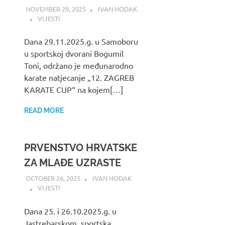
NOVEMBER 29, 2025
IVAN HODAK
VIJESTI
Dana 29.11.2025.g. u Samoboru
u sportskoj dvorani Bogumil
Toni, održano je međunarodno
karate natjecanje „12. ZAGREB
KARATE CUP“ na kojem[…]
READ MORE
PRVENSTVO HRVATSKE
ZA MLAĐE UZRASTE
OCTOBER 26, 2025
IVAN HODAK
VIJESTI
Dana 25. i 26.10.2025.g. u
Jastrebarskom, sportska