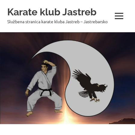
Skip
Karate klub Jastreb
to
content
MENU
Službena stranica karate kluba Jastreb – Jastrebarsko